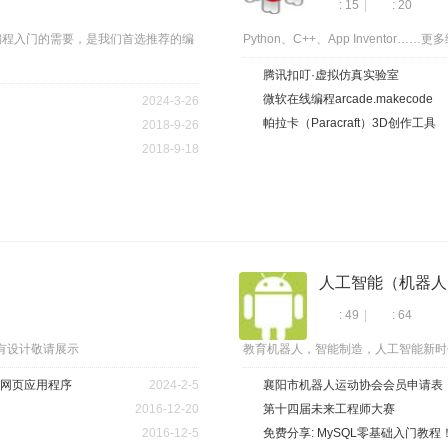
: 15
|
: 20
年编程入门的需要，是我们首选推荐的编
Python、C++、App Inventor…
腾讯扣叮·虚拟仿真实验室
微软在线编程arcade.makecode
2024-3-26
帕拉卡（Paracraft）3D创作工具
2018-9-26
2018-9-18
人工智能（机器人
: 49
|
: 64
有设计敬请展示
教育机器人，智能制造，人工智能新时
费网页应用程序
2024-2-5
襄阳市机器人运动协会会员申请表
2016-12-20
第十四届未来工程师大赛
2016-12-5
免费分享: MySQL零基础入门教程