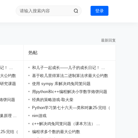
登录
最新回复
热帖
 ...
和儿子一起成长——儿子的成长日记！ ...
大公约数
基于欧几里得算法二进制算法求最大公约数
研究课题
...
使用 sympy 库解决鸡兔同笼问题
用python和c++编程解决小学数学烙饼问题
学烙饼问题
...
经典的策略游戏-取火柴
Python学习第七十六天—类和对象25-完结（
理 ...
...
nim游戏
c++解决鸡兔同笼问题（课本方法） ...
25-完结（
编程求多个数的最大公约数