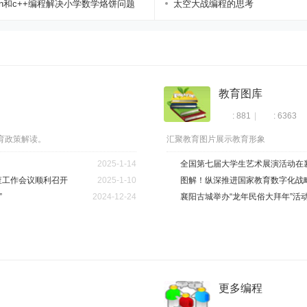
hon和c++编程解决小学数学烙饼问题
...
太空大战编程的思考
教育图库
: 881
|
: 6363
育政策解读。
汇聚教育图片展示教育形象
2025-1-14
全国第七届大学生艺术展演活动在
查工作会议顺利召开
2025-1-10
图解！纵深推进国家教育数字化战
”
2024-12-24
襄阳古城举办“龙年民俗大拜年”活
更多编程