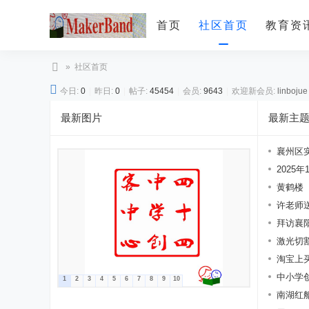
首页
社区首页
教育资
»
社区首页
排行榜
创
今日:
0
|
昨日:
0
|
帖子:
45454
|
会员:
9643
|
欢迎新会员:
linbojue
客
最新图片
最新主
帮
-
襄州区实
青
2025
少
黄鹤楼
许老师送
年
拜访襄阳
创
激光切割
客
淘宝上
创
作 ...
中小学
1
2
3
4
5
6
7
8
9
10
意
暨 ...
南湖红
社