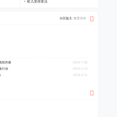
欧几里得算法
分区版主:
教育百科
襄阳闭幕
2024-7-28
略行动
2024-2-13
动
2024-2-11