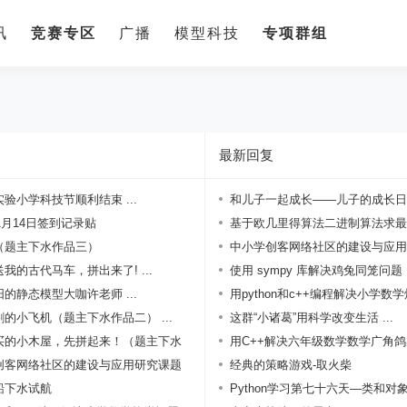
讯
竞赛专区
广播
模型科技
专项群组
题
最新回复
验小学科技节顺利结束 ...
和儿子一起成长——儿子的成长日记！
年1月14日签到记录贴
基于欧几里得算法二进制算法求最
（题主下水作品三）
...
中小学创客网络社区的建设与应用
我的古代马车，拼出来了! ...
暨 ...
使用 sympy 库解决鸡兔同笼问题
的静态模型大咖许老师 ...
用python和c++编程解决小学数
的小飞机（题主下水作品二） ...
...
这群“小诸葛”用科学改变生活 ...
买的小木屋，先拼起来！（题主下水
用C++解决六年级数学数学广角鸽巢原
创客网络社区的建设与应用研究课题
经典的策略游戏-取火柴
船下水试航
Python学习第七十六天—类和对象